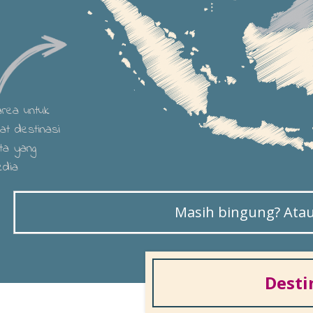
 area untuk
hat destinasi
ta yang
edia
Masih bingung? Atau 
Desti