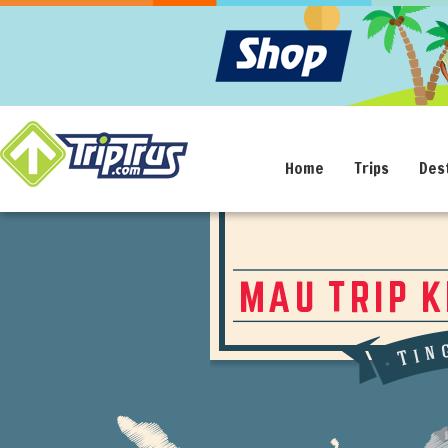
Home
Trips
Des