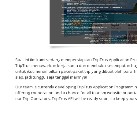
Saat ini tim kami sedang mempersiapkan TripTrus Application Prog
TripTrus menawarkan kerja sama dan membuka kesempatan bagi 
untuk ikut menampilkan paket-paket trip yang dibuat oleh para Tr
siap, jadi tunggu saja tanggal mainnya!
Our team is currently developing TripTrus Application Programming I
offering cooperation and a chance for all tourism website or porta
our Trip Operators. TripTrus API will be ready soon, so keep yours