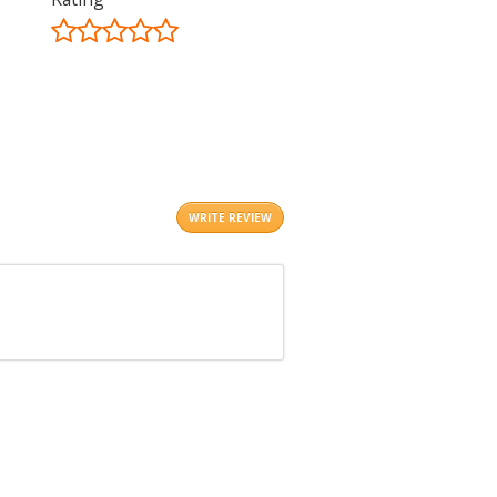
©
OpenStreetMap
contributors.
i
WRITE REVIEW