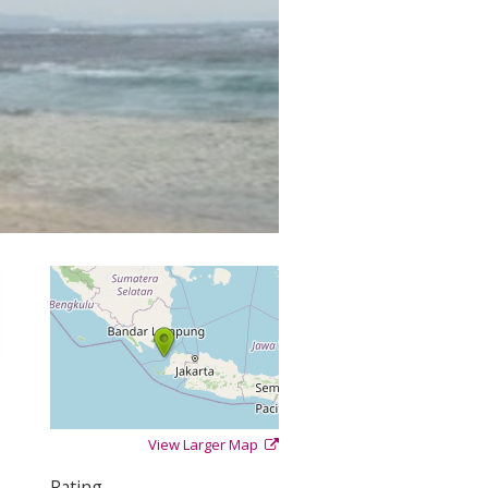
View Larger Map
+
−
⇧
Rating