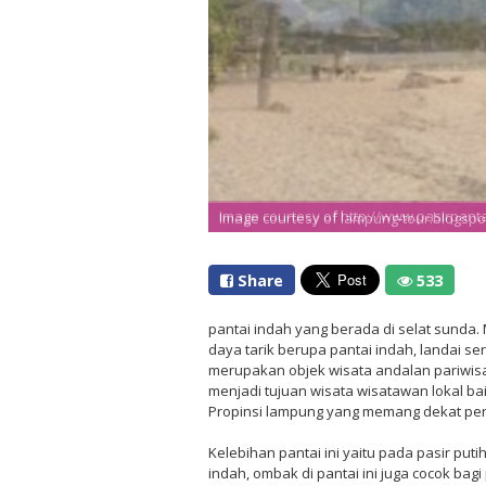
Image courtesy of http://www.pasirpant
Image courtesy of lampung-tour.blogspo
Share
533
pantai indah yang berada di selat sunda.
daya tarik berupa pantai indah, landai ser
merupakan objek wisata andalan pariwisa
menjadi tujuan wisata wisatawan lokal ba
Propinsi lampung yang memang dekat perb
Kelebihan pantai ini yaitu pada pasir put
indah, ombak di pantai ini juga cocok bag