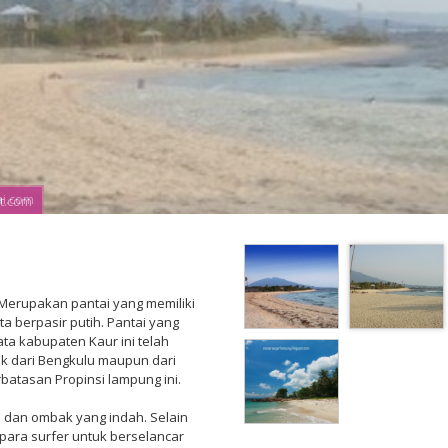
ai.com
t.com
 Merupakan pantai yang memiliki
ta berpasir putih. Pantai yang
ta kabupaten Kaur ini telah
ik dari Bengkulu maupun dari
atasan Propinsi lampung ini.
ih dan ombak yang indah. Selain
i para surfer untuk berselancar