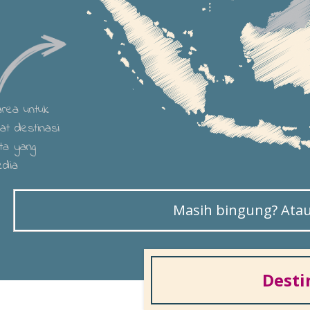
 area untuk
hat destinasi
ta yang
edia
Masih bingung? Atau 
Desti