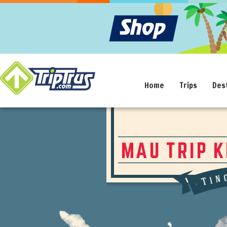
Home
Trips
Des