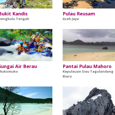
Bukit Kandis
Pulau Reusam
Bengkulu Tengah
Aceh Jaya
Sungai Air Berau
Pantai Pulau Mahoro
Mukomuko
Kepulauan Siau Tagulandang
Biaro