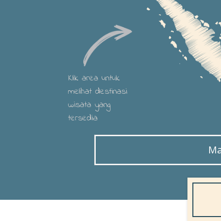
Klik area untuk
melihat destinasi
wisata yang
tersedia
Ma