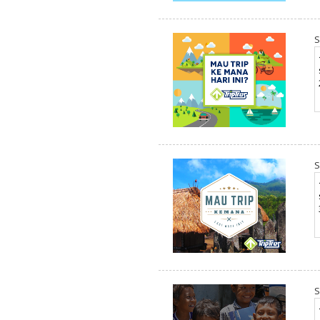
S
S
S