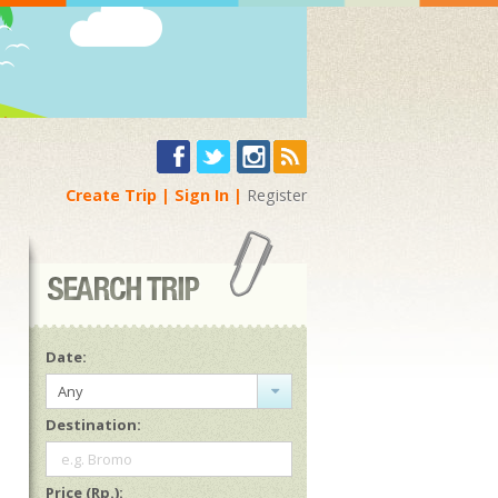
Create Trip
Sign In
Register
Date:
Any
Destination:
e.g. Bromo
Price (Rp.):