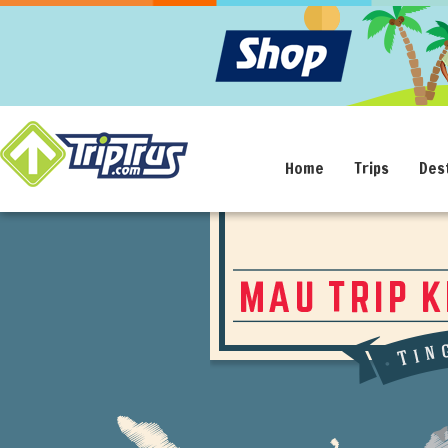
Home
Trips
Des