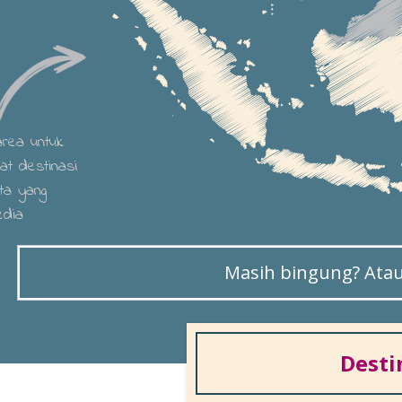
 area untuk
hat destinasi
ta yang
edia
Masih bingung? Atau 
Desti