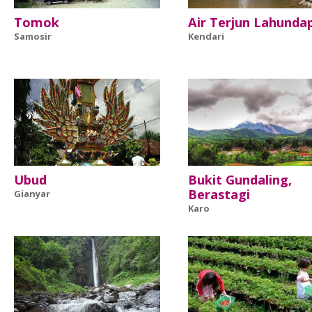
Tomok
Air Terjun Lahunda
Samosir
Kendari
Ubud
Bukit Gundaling,
Berastagi
Gianyar
Karo