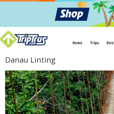
Home
Trips
Des
Danau Linting