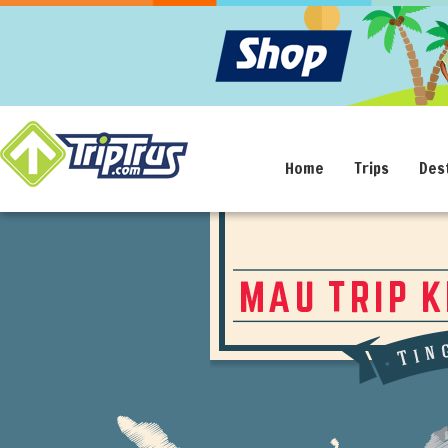
Home
Trips
Des