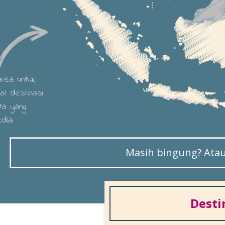
 area untuk
hat destinasi
ta yang
edia
Masih bingung? Atau 
Desti