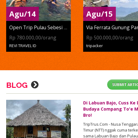
Agu/14
Agu/15
Open Trip Pulau Sebesi Dan...
Rp 780.000,00/orang
Rp 500.000,00/orang
REVI TRAVEL ID
tripacker
BLOG
SUBMIT ARTI
Di Labuan Bajo, Cuss Ke
Budaya Compang To'e M
Bro!
TripTrus.Com - Nusa Tenggar
Timur (NTT) nggak cuma terke
sama Labuan Bajo dan Pulau