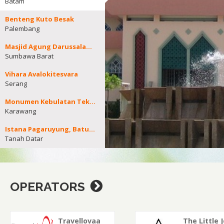
Batam
Benteng Kuto Besak
Palembang
Masjid Agung Darussalam Sumbawa Barat
Sumbawa Barat
Vihara Avalokitesvara
Serang
Monumen Kebulatan Tekad
Karawang
Istana Pagaruyung, Batusangkar
Tanah Datar
OPERATORS
Travellovaa
The Little 