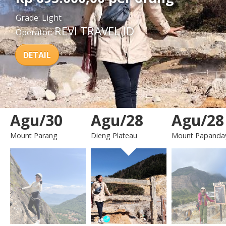
Grade:
Light
REVI TRAVEL ID
Operator:
DETAIL
Agu/30
Agu/28
Agu/28
Mount Parang
Dieng Plateau
Mount Papanda