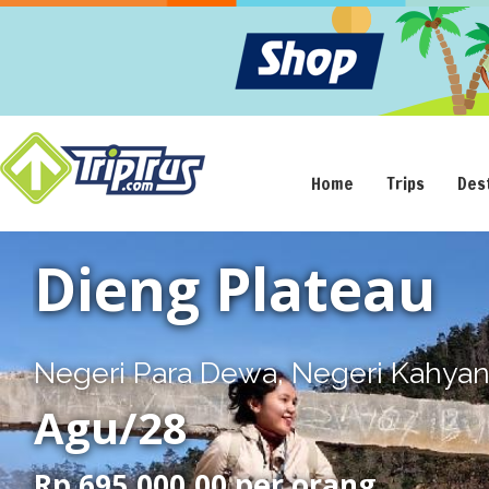
Home
Trips
Des
Dieng Plateau
Negeri Para Dewa, Negeri Kahya
Agu/28
Rp 695.000,00 per orang