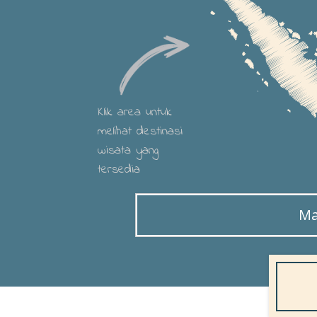
Klik area untuk
melihat destinasi
wisata yang
tersedia
Ma