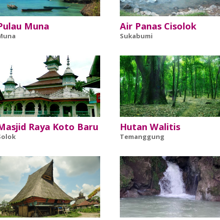
Pulau Muna
Air Panas Cisolok
Muna
Sukabumi
Masjid Raya Koto Baru
Hutan Walitis
Solok
Temanggung