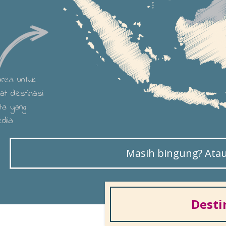
 area untuk
hat destinasi
ta yang
edia
Masih bingung? Atau 
Desti