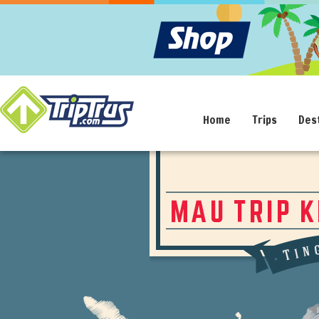
Home
Trips
Des