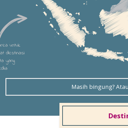
 area untuk
hat destinasi
ta yang
edia
Masih bingung? Atau 
Desti