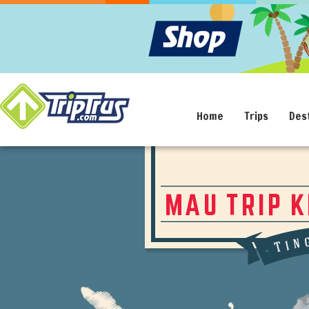
Home
Trips
Des