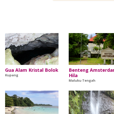
Gua Alam Kristal Bolok
Benteng Amsterda
Hila
Kupang
Maluku Tengah