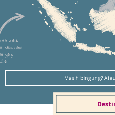
 area untuk
hat destinasi
ta yang
edia
Masih bingung? Atau 
Desti