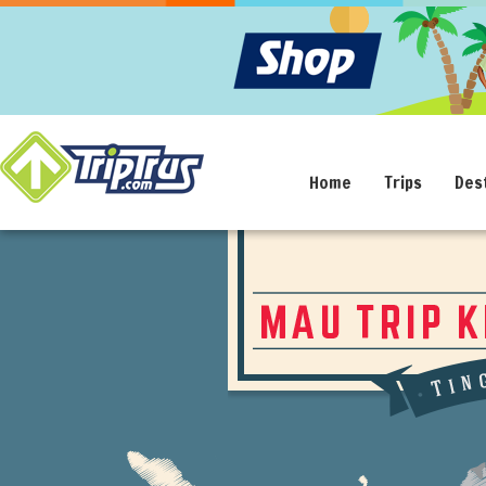
Home
Trips
Des