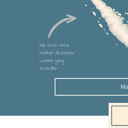
Klik area untuk
melihat destinasi
wisata yang
tersedia
Ma