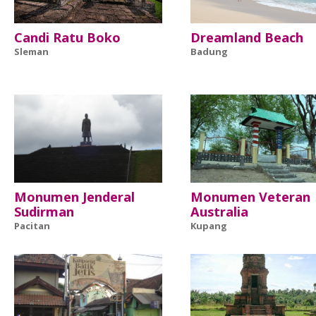
Candi Ratu Boko
Dreamland Beach
Sleman
Badung
Monumen Jenderal
Monumen Veteran
Sudirman
Australia
Pacitan
Kupang