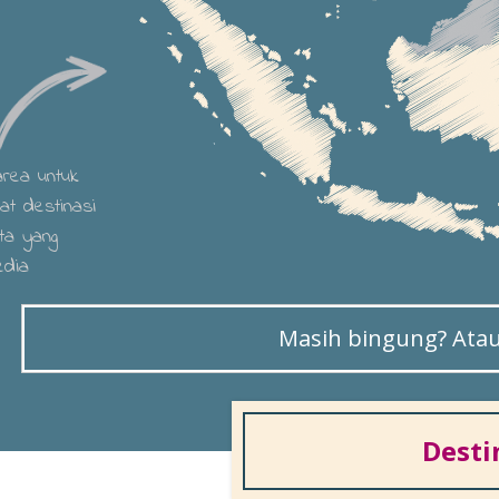
 area untuk
hat destinasi
ta yang
edia
Masih bingung? Atau 
Desti