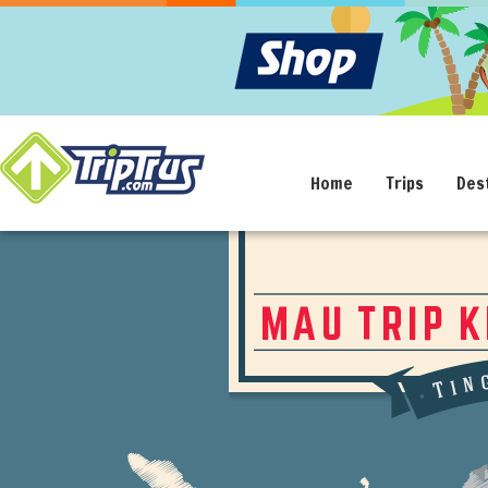
Home
Trips
Des