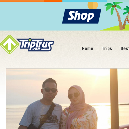
Home
Trips
Des