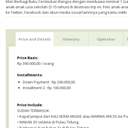
Mari Berbagi Buku Cerdaskan Bangsa dengan membawa minimal 1 (sa
anak-anak usia sekolah (5-15 tahun) di destinasi trip ini. Foto anak-an
ke Twitter, Facebook dan akun media sosial lainnnya yang kamu milik
Price and Details
Itinerary
Operator
Price Basic:
Rp 390.000,00 / orang
Installments:
Down Payment : Rp 290.000,00
Installment 2 : Rp 100.000,00
Price Include:
SUDAH TERMASUK :
• Kapal jemput dari KALI ADEM ANGKE atau MARINA ANCOL ke Pul
• MAKAN 3X selama di Pulau Tidung.
• Barbeque ikan bakar 1x di Pulau Tidung.