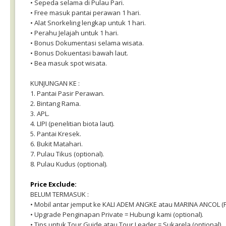
• Sepeda selama di Pulau Pari.
• Free masuk pantai perawan 1 hari.
• Alat Snorkeling lengkap untuk 1 hari.
• Perahu Jelajah untuk 1 hari.
• Bonus Dokumentasi selama wisata.
• Bonus Dokuentasi bawah laut.
• Bea masuk spot wisata.
KUNJUNGAN KE :
1. Pantai Pasir Perawan.
2. Bintang Rama.
3. APL.
4. LIPI (penelitian biota laut).
5. Pantai Kresek.
6. Bukit Matahari.
7. Pulau Tikus (optional).
8. Pulau Kudus (optional).
Price Exclude:
BELUM TERMASUK :
• Mobil antar jemput ke KALI ADEM ANGKE atau MARINA ANCOL (PP
• Upgrade Penginapan Private = Hubungi kami (optional).
• Tips untuk Tour Guide atau Tour Leader = Sukarela (optional).