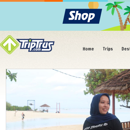
Home
Trips
Des