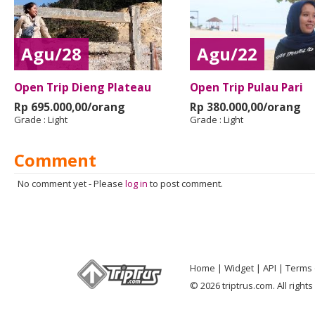
Agu/28
Agu/22
Open Trip Dieng Plateau
Open Trip Pulau Pari
Rp 695.000,00/orang
Rp 380.000,00/orang
Grade :
Light
Grade :
Light
Comment
No comment yet
-
Please
log in
to post comment.
Home
Widget
API
Terms 
© 2026 triptrus.com. All right