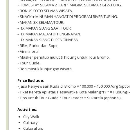
• HOMESTAY SELAMA 2 HARI 1 MALAM, SEKAMAR ISI 2-3 ORG.
• BONUS FOTO SELAMA WISATA.
• SNACK + MINUMAN HANGAT DI PROGRAM RIVER TUBING.
• MAKAN 3X SELAMA TOUR.
– 1X MAKAN SIANG SAAT TOUR.
– 1X MAKAN MALAM DI PENGINAPAN.
– 1X MAKAN SIANG DI PENGINAPAN.
• BBM, Parkir dan Sopir.
• Air mineral.
• Masker penutup mulut & hidung untuk Tour Bromo.
• Tour Guide.
• Bea masuk kunjungan wisata.
Price Exclude:
• Jasa Penyewaan Kuda di Bromo = 100.000 – 150.000 /org (option
• Tiket Kereta Api atau Pesawat ke Kota Malang “PP” = Hubungi k
• Tips untuk Tour Guide / Tour Leader = Sukarela (optional).
Activities:
City Walk
Culinary
Cultural trip