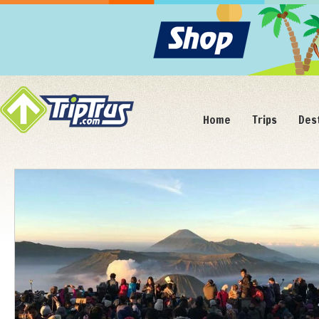
Home
Trips
Des