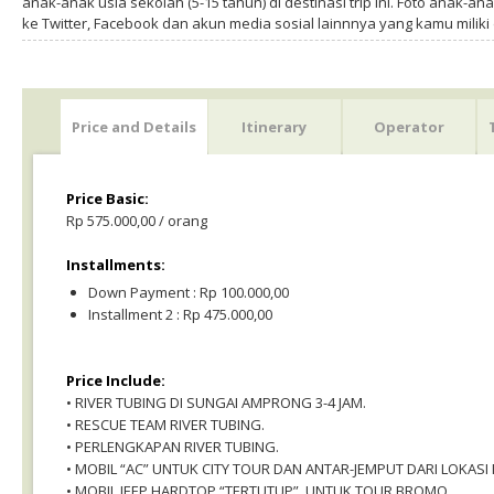
anak-anak usia sekolah (5-15 tahun) di destinasi trip ini. Foto anak-an
ke Twitter, Facebook dan akun media sosial lainnnya yang kamu milik
Price and Details
Itinerary
Operator
Price Basic:
Rp 575.000,00 / orang
Installments:
Down Payment : Rp 100.000,00
Installment 2 : Rp 475.000,00
Price Include:
• RIVER TUBING DI SUNGAI AMPRONG 3-4 JAM.
• RESCUE TEAM RIVER TUBING.
• PERLENGKAPAN RIVER TUBING.
• MOBIL “AC” UNTUK CITY TOUR DAN ANTAR-JEMPUT DARI LOKASI 
• MOBIL JEEP HARDTOP “TERTUTUP”, UNTUK TOUR BROMO.