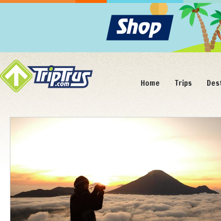
Home
Trips
Des