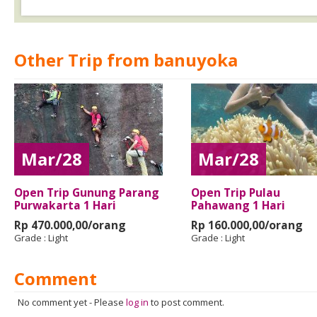
Other Trip from banuyoka
Mar/28
Mar/28
Open Trip Gunung Parang
Open Trip Pulau
Purwakarta 1 Hari
Pahawang 1 Hari
Rp 470.000,00/orang
Rp 160.000,00/orang
Grade :
Light
Grade :
Light
Comment
No comment yet
-
Please
log in
to post comment.