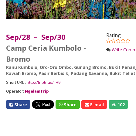
Sep/28 – Sep/30
Rating
Camp Ceria Kumbolo -
Write Comm
Bromo
Ranu Kumbolo
,
Oro-Oro Ombo
,
Gunung Bromo
,
Bukit Penan
Kawah Bromo
,
Pasir Berbisik
,
Padang Savanna
,
Bukit Telle
Short URL :
http://triptr.us/llH9
Operator:
NgalamTrip
Share
Share
E-mail
102