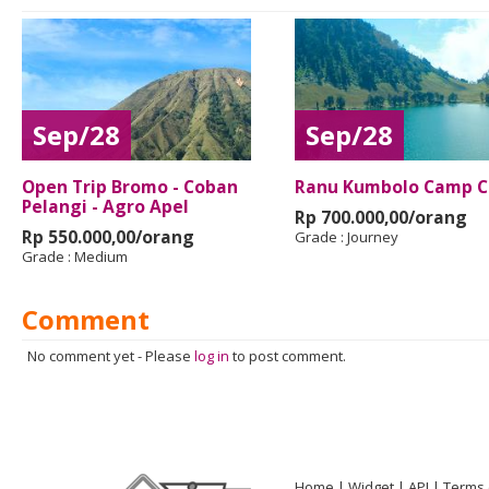
Sep/28
Sep/28
Open Trip Bromo - Coban
Ranu Kumbolo Camp C
Pelangi - Agro Apel
Rp 700.000,00/orang
Rp 550.000,00/orang
Grade :
Journey
Grade :
Medium
Comment
No comment yet
-
Please
log in
to post comment.
Home
Widget
API
Terms 