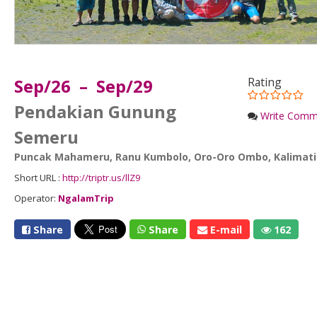
Sep/26 – Sep/29
Rating
Pendakian Gunung
Write Comm
Semeru
Puncak Mahameru
,
Ranu Kumbolo
,
Oro-Oro Ombo
,
Kalimati
Short URL :
http://triptr.us/llZ9
Operator:
NgalamTrip
Share
Share
E-mail
162