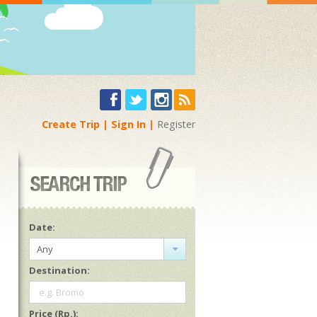
Create Trip
Sign In
Register
Date:
Any
Destination:
e.g. Bromo
Price (Rp.):