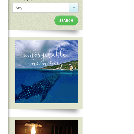
Any
SEARCH