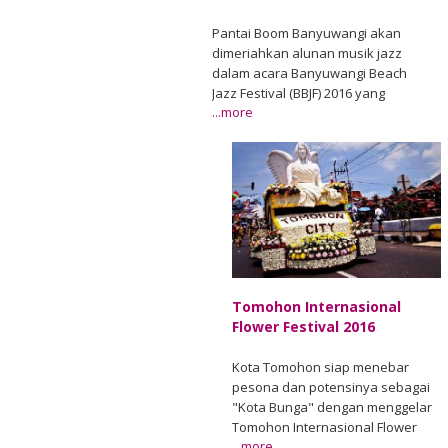
Pantai Boom Banyuwangi akan
dimeriahkan alunan musik jazz
dalam acara Banyuwangi Beach
Jazz Festival (BBJF) 2016 yang
...more
diselenggarakan pada 13 Agustus
2016. BBJF kali ini tampil beda
dengan panggung yang lebih
cantik menampilkan keindahan
pantai dan menghadirkan
penyanyi-penyanyi jazz ternama
di pentas musik Indonesia. BBJF
akan mengkolaborasikan secara
unik antara musik daerah dan
Agu/08
sentuhan jazz kontemporer.
Tomohon Internasional
Nama-nama penyanyi jazz lokal
Flower Festival 2016
yang akan mengisi panggung BBJF
2016 diantaranya adalah: Raisa,
Kota Tomohon siap menebar
Tulus, Rizky Febrian, White Shoes
pesona dan potensinya sebagai
and The Couples Company,
"Kota Bunga" dengan menggelar
Bunglon, Barsena, dan masih
Tomohon Internasional Flower
banyak lagi. Mereka akan tampil
...more
Festival (TIFF) 2016. Acara tersebut