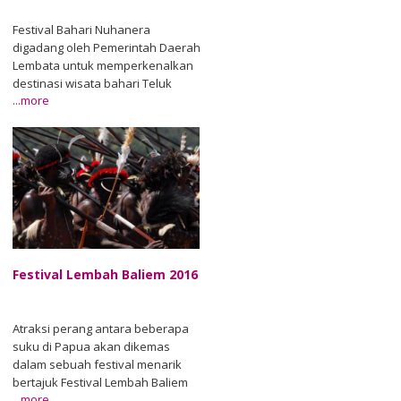
Festival Bahari Nuhanera
digadang oleh Pemerintah Daerah
Lembata untuk memperkenalkan
destinasi wisata bahari Teluk
...more
Waienga. Tahun ini festival
tersebut diselenggarakan pada
12-15 Agustus 2016 di Tanjung
Nuhanera, Teluk Waienga,
Kecamatan Lebatukan,
Kabupaten Lembata, Provinsi
Nusa Tenggara Timur. Beragam
acara yang akan disuguhkan
antara lain bakti sosial bersama
Agu/07
masyarakat di lokasi (lokasi 14
Festival Lembah Baliem 2016
desa di Teluk Waienga),
membersihkan pantai dan laut,
dayung perahu tradisional,
Atraksi perang antara beberapa
renang teluk, fun fishing, parade
suku di Papua akan dikemas
perahu dan motor laut, serta
dalam sebuah festival menarik
pentas seni tradisional dan lomba
bertajuk Festival Lembah Baliem
foto bawah laut. Festival Bahari
...more
2016. Tahun ini festival tersebut