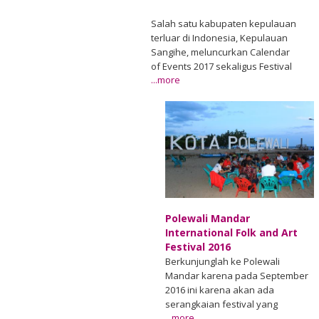
Salah satu kabupaten kepulauan
terluar di Indonesia, Kepulauan
Sangihe, meluncurkan Calendar
of Events 2017 sekaligus Festival
...more
Pesona Sangihe 2016 yang akan
diselenggarakan pada 5-10
September 2016. Peluncuran
festival dan kalender wisata
tersebut merupakan komitmen
dan langkah awal penguatan
kerjasama Pemerintah Kabupaten
Kepulauan Sangihe Sulawesi
Utara bersama Kementerian
Agu/30
Pariwisata. Kegiatan Festival
Polewali Mandar
Pesona Sangihe 2016
International Folk and Art
dimeriahkan dengan pawai
Festival 2016
budaya, penjemputan yacht rally,
Berkunjunglah ke Polewali
pagelaran seni budaya berupa
Mandar karena pada September
termasuk musik oli dan tari salo,
2016 ini karena akan ada
inland tour, serta pameran
serangkaian festival yang
Pemerintah Kabupaten Sangihe.
...more
menarik untuk dilihat. Polewali