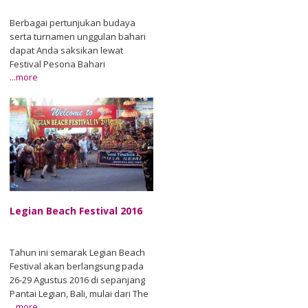
Berbagai pertunjukan budaya
serta turnamen unggulan bahari
dapat Anda saksikan lewat
Festival Pesona Bahari
...more
Takabonerate yang
diselenggarakan pada 3-6
September2016 di Pulau
Takabonerate, Kepulauan
Selayar, Sulawesi Selatan. Para
penjelajah laut Indonesia dan
pecinta wisata bahari akan
menikmati alam serta budaya
Takabonerate, sekaligus bertemu
Agu/26
dengan para peserta Sail
Legian Beach Festival 2016
Indonesia yang berlayar dari
Darwin, Australia. Takabonerate
Island Expedition 6 merupakan
Tahun ini semarak Legian Beach
salah satu dari tiga kegiatan
Festival akan berlangsung pada
internasional yang digelar Pemda
26-29 Agustus 2016 di sepanjang
Kepulauan Selayar dalam
Pantai Legian, Bali, mulai dari The
program Explore South Sulawesi
...more
Stones Hotel menuju Padma