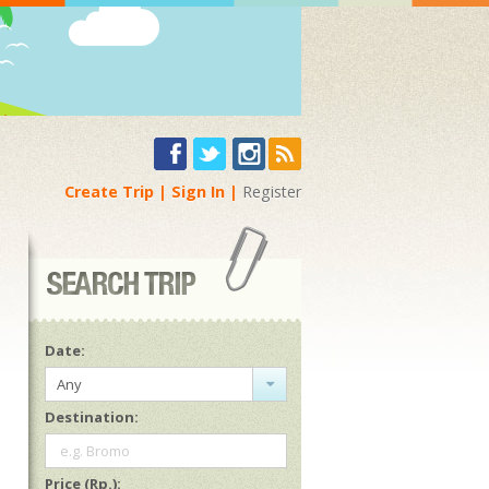
Create Trip
Sign In
Register
Date:
Any
Destination:
e.g. Bromo
Price (Rp.):