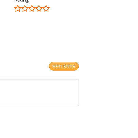
©
OpenStreetMap
contributors.
i
WRITE REVIEW