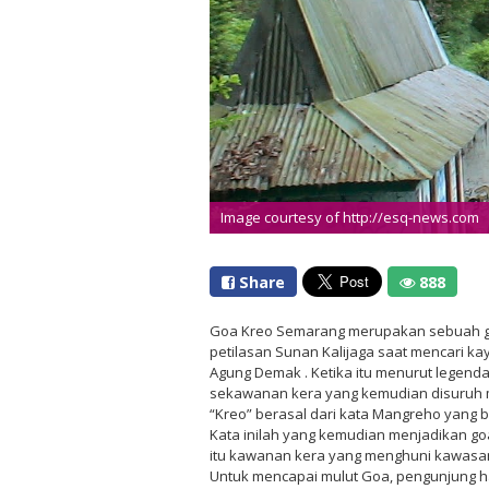
Image courtesy of http://esq-news.com
Share
888
Goa Kreo Semarang merupakan sebuah g
petilasan Sunan Kalijaga saat mencari ka
Agung Demak . Ketika itu menurut legend
sekawanan kera yang kemudian disuruh me
“Kreo” berasal dari kata Mangreho yang be
Kata inilah yang kemudian menjadikan goa
itu kawanan kera yang menghuni kawasan
Untuk mencapai mulut Goa, pengunjung h