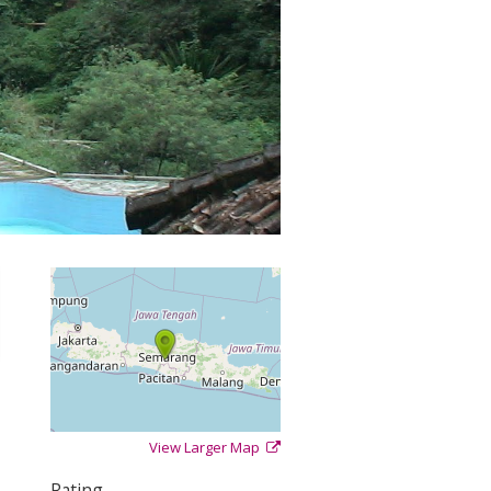
View Larger Map
+
−
⇧
Rating