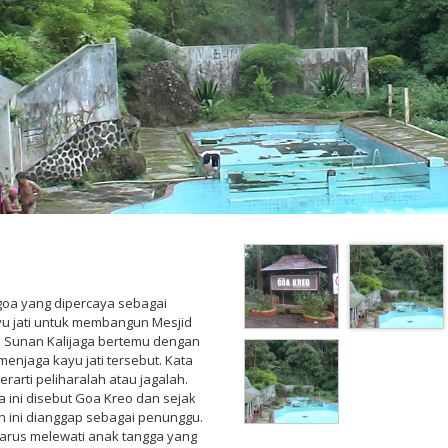
oa yang dipercaya sebagai
yu jati untuk membangun Mesjid
a Sunan Kalijaga bertemu dengan
njaga kayu jati tersebut. Kata
rarti peliharalah atau jagalah.
 ini disebut Goa Kreo dan sejak
 ini dianggap sebagai penunggu.
arus melewati anak tangga yang