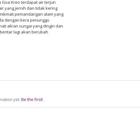
Goa Kreo terdapat air terjun
r yang jernih dan tidak kering
enikmati pemandangan alam yang
nda dengan kera penunggu
ati aliran sungai yang dingin dan
ebentar lagi akan berubah
nation yet.
Be the first!
.