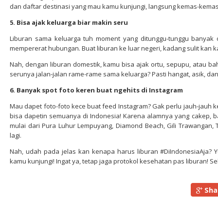
dan daftar destinasi yang mau kamu kunjungi, langsung kemas-kemas 
5. Bisa ajak keluarga biar makin seru
Liburan sama keluarga tuh moment yang ditunggu-tunggu banyak or
mempererat hubungan. Buat liburan ke luar negeri, kadang sulit kan 
Nah, dengan liburan domestik, kamu bisa ajak ortu, sepupu, atau b
serunya jalan-jalan rame-rame sama keluarga? Pasti hangat, asik, da
6. Banyak spot foto keren buat ngehits di Instagram
Mau dapet foto-foto kece buat feed Instagram? Gak perlu jauh-jauh k
bisa dapetin semuanya di Indonesia! Karena alamnya yang cakep, ba
mulai dari Pura Luhur Lempuyang, Diamond Beach, Gili Trawangan,
lagi.
Nah, udah pada jelas kan kenapa harus liburan #DiIndonesiaAja? Yu
kamu kunjungi! Ingat ya, tetap jaga protokol kesehatan pas liburan! Se
Sha