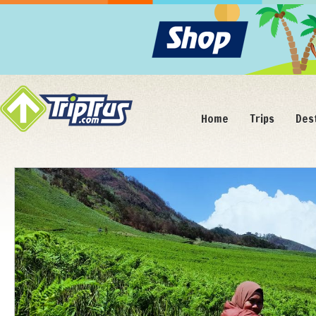
Home
Trips
Des