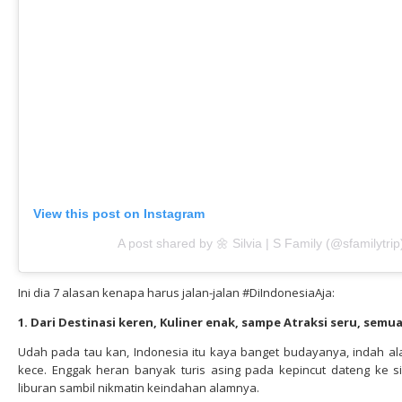
View this post on Instagram
A post shared by 🌼 Silvia | S Family (@sfamilytrip
Ini dia 7 alasan kenapa harus jalan-jalan #DiIndonesiaAja:
1. Dari Destinasi keren, Kuliner enak, sampe Atraksi seru, semua
Udah pada tau kan, Indonesia itu kaya banget budayanya, indah a
kece. Enggak heran banyak turis asing pada kepincut dateng ke s
liburan sambil nikmatin keindahan alamnya.