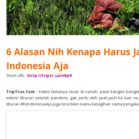
6 Alasan Nih Kenapa Harus Ja
Indonesia Aja
Short URL :
http://triptr.us/nEp9
TripTrus.Com
-
Habis lamanya stuck di rumah, pasti kangen banget 
mikirin liburan setelah pandemi, gak perlu deh jauh-jauh ke luar n
liburan #DiIndonesiaAja juga bisa bikin kamu ketagihan sama pengalam