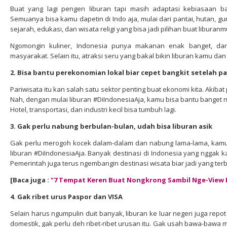
Buat yang lagi pengen liburan tapi masih adaptasi kebiasaan ba
Semuanya bisa kamu dapetin di Indo aja, mulai dari pantai, hutan, gu
sejarah, edukasi, dan wisata religi yang bisa jadi pilihan buat liburanm
Ngomongin kuliner, Indonesia punya makanan enak banget, dari
masyarakat. Selain itu, atraksi seru yang bakal bikin liburan kamu dan
2. Bisa bantu perekonomian lokal biar cepet bangkit setelah p
Pariwisata itu kan salah satu sektor penting buat ekonomi kita. Akibat 
Nah, dengan mulai liburan #DiIndonesiaAja, kamu bisa bantu banget n
Hotel, transportasi, dan industri kecil bisa tumbuh lagi.
3. Gak perlu nabung berbulan-bulan, udah bisa liburan asik
Gak perlu merogoh kocek dalam-dalam dan nabung lama-lama, kamu
liburan #DiIndonesiaAja. Banyak destinasi di Indonesia yang nggak k
Pemerintah juga terus ngembangin destinasi wisata biar jadi yang terb
[Baca juga :
"7 Tempat Keren Buat Nongkrong Sambil Nge-View
4. Gak ribet urus Paspor dan VISA
Selain harus ngumpulin duit banyak, liburan ke luar negeri juga repo
domestik, gak perlu deh ribet-ribet urusan itu. Gak usah bawa-bawa