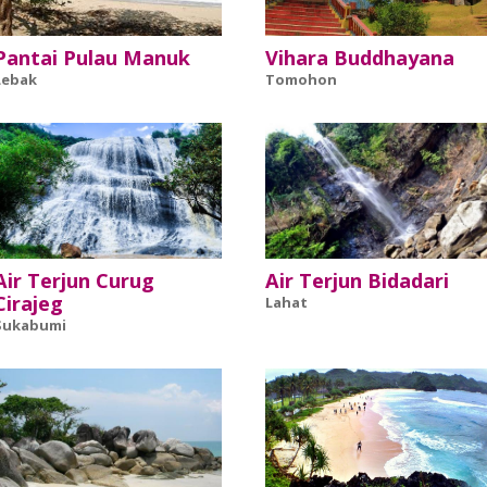
Pantai Pulau Manuk
Vihara Buddhayana
Lebak
Tomohon
Air Terjun Curug
Air Terjun Bidadari
Cirajeg
Lahat
Sukabumi