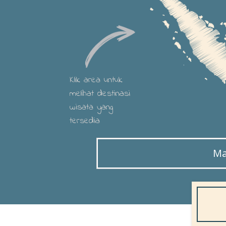
Klik area untuk
melihat destinasi
wisata yang
tersedia
Ma