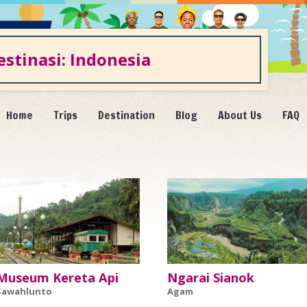
estinasi: Indonesia
Home
Trips
Destination
Blog
About Us
FAQ
Museum Kereta Api
Ngarai Sianok
Sawahlunto
Agam