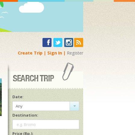
Create Trip
Sign In
Register
Date:
Any
Destination:
e.g. Bromo
Price (Rp.):