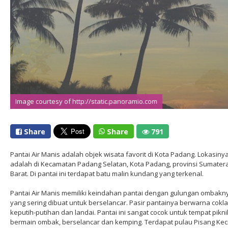
Image courtesy of http://www.pasirpantai.com
Image courtesy of http://static.panoramio.com
Share
Share
791
Pantai Air Manis adalah objek wisata favorit di Kota Padang. Lokasiny
adalah di Kecamatan Padang Selatan, Kota Padang, provinsi Sumater
Barat. Di pantai ini terdapat batu malin kundang yang terkenal.
Pantai Air Manis memiliki keindahan pantai dengan gulungan ombakn
yang sering dibuat untuk berselancar. Pasir pantainya berwarna cokla
keputih-putihan dan landai. Pantai ini sangat cocok untuk tempat pikni
bermain ombak, berselancar dan kemping. Terdapat pulau Pisang Keci