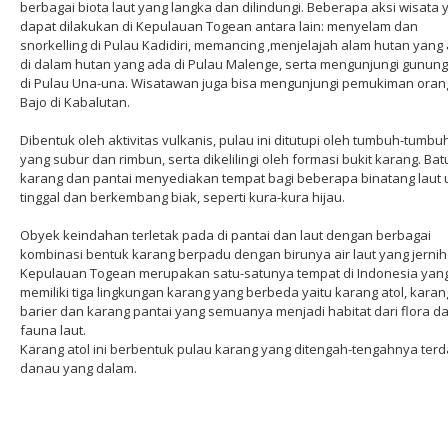
berbagai biota laut yang langka dan dilindungi. Beberapa aksi wisata 
dapat dilakukan di Kepulauan Togean antara lain: menyelam dan
snorkelling di Pulau Kadidiri, memancing ,menjelajah alam hutan yang
di dalam hutan yang ada di Pulau Malenge, serta mengunjungi gunung
di Pulau Una-una. Wisatawan juga bisa mengunjungi pemukiman oran
Bajo di Kabalutan.
Dibentuk oleh aktivitas vulkanis, pulau ini ditutupi oleh tumbuh-tumb
yang subur dan rimbun, serta dikelilingi oleh formasi bukit karang. Bat
karang dan pantai menyediakan tempat bagi beberapa binatang laut 
tinggal dan berkembang biak, seperti kura-kura hijau.
Obyek keindahan terletak pada di pantai dan laut dengan berbagai
kombinasi bentuk karang berpadu dengan birunya air laut yang jernih
Kepulauan Togean merupakan satu-satunya tempat di Indonesia yan
memiliki tiga lingkungan karang yang berbeda yaitu karang atol, karan
barier dan karang pantai yang semuanya menjadi habitat dari flora d
fauna laut.
Karang atol ini berbentuk pulau karang yang ditengah-tengahnya ter
danau yang dalam.