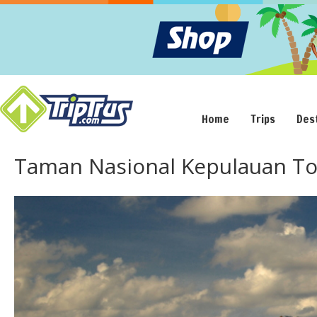
Home
Trips
Des
Taman Nasional Kepulauan T