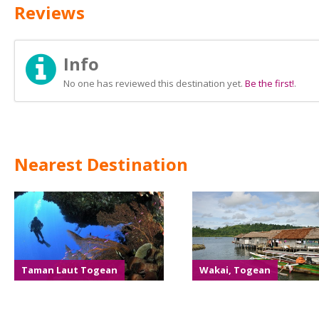
Reviews
Info
No one has reviewed this destination yet.
Be the first!
.
Nearest Destination
Taman Laut Togean
Wakai, Togean