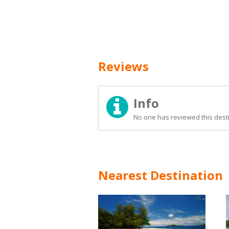
Reviews
Info
No one has reviewed this desti
Nearest Destination