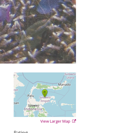
View Larger Map
+
−
⇧
Rating