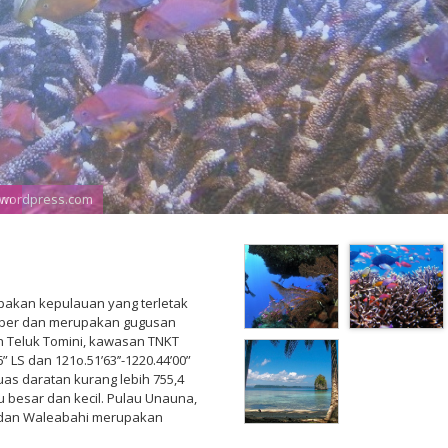
om
es.wordpress.com
akan kepulauan yang terletak
Weber dan merupakan gugusan
ah Teluk Tomini, kawasan TNKT
” LS dan 121o.51’63’’-1220.44’00”
uas daratan kurang lebih 755,4
au besar dan kecil. Pulau Unauna,
i dan Waleabahi merupakan