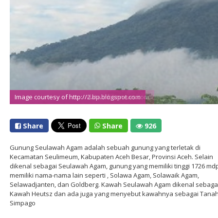
Image courtesy of http://2.bp.blogspot.com
Image courtesy of http://data.tribunnews.com
Share
Share
926
Gunung Seulawah Agam adalah sebuah gunung yang terletak di
Kecamatan Seulimeum, Kabupaten Aceh Besar, Provinsi Aceh. Selain
dikenal sebagai Seulawah Agam, gunung yang memiliki tinggi 1726 mdpl
memiliki nama-nama lain seperti , Solawa Agam, Solawaik Agam,
Selawadjanten, dan Goldberg. Kawah Seulawah Agam dikenal sebaga
Kawah Heutsz dan ada juga yang menyebut kawahnya sebagai Tana
Simpago