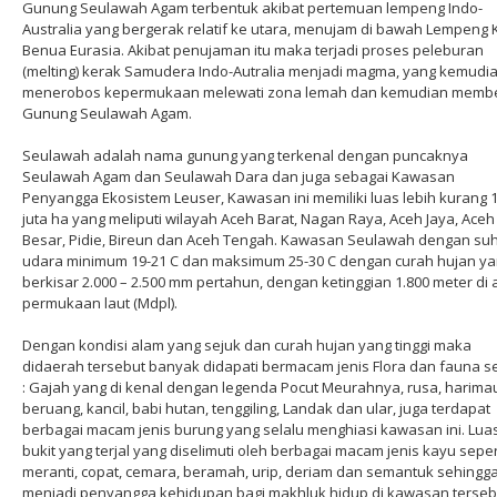
Gunung Seulawah Agam terbentuk akibat pertemuan lempeng Indo-
Australia yang bergerak relatif ke utara, menujam di bawah Lempeng 
Benua Eurasia. Akibat penujaman itu maka terjadi proses peleburan
(melting) kerak Samudera Indo-Autralia menjadi magma, yang kemudi
menerobos kepermukaan melewati zona lemah dan kemudian memb
Gunung Seulawah Agam.
Seulawah adalah nama gunung yang terkenal dengan puncaknya
Seulawah Agam dan Seulawah Dara dan juga sebagai Kawasan
Penyangga Ekosistem Leuser, Kawasan ini memiliki luas lebih kurang 1
juta ha yang meliputi wilayah Aceh Barat, Nagan Raya, Aceh Jaya, Aceh
Besar, Pidie, Bireun dan Aceh Tengah. Kawasan Seulawah dengan su
udara minimum 19-21 C dan maksimum 25-30 C dengan curah hujan y
berkisar 2.000 – 2.500 mm pertahun, dengan ketinggian 1.800 meter di 
permukaan laut (Mdpl).
Dengan kondisi alam yang sejuk dan curah hujan yang tinggi maka
didaerah tersebut banyak didapati bermacam jenis Flora dan fauna se
: Gajah yang di kenal dengan legenda Pocut Meurahnya, rusa, harima
beruang, kancil, babi hutan, tenggiling, Landak dan ular, juga terdapat
berbagai macam jenis burung yang selalu menghiasi kawasan ini. Lu
bukit yang terjal yang diselimuti oleh berbagai macam jenis kayu seper
meranti, copat, cemara, beramah, urip, deriam dan semantuk sehingg
menjadi penyangga kehidupan bagi makhluk hidup di kawasan terseb