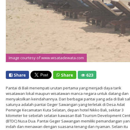
Image courtesy of www.wisatadewata.com
Image courtesy of www.wisatadewata.com
Share
Share
623
Pantai di Bali menempati urutan pertama yang menjadi daya tarik
wisatawan lokal maupun wisatawan manca negara untuk datang dan
menyaksilkan keindahannya. Dari berbagai pantai yang ada di Bali sa
satunya adalah pantai Geger Sawangan yang terletak di Desa Adat
Peminge Kecamatan Kuta Selatan, depan hotel Nikko Bali, sekitar 3
kilometer ke sebelah selatan kawasan Bali Tourism Development Cen
(BTDC) Nusa Dua. Pantai Geger Sawangan memiliki pemandangan yan
indah dan menawan dengan suasana tenang dan nyaman. Selain itu