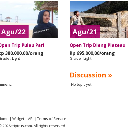
Agu/22
Agu/21
Open Trip Pulau Pari
Open Trip Dieng Plateau
Rp 380.000,00/orang
Rp 695.000,00/orang
Grade :
Light
Grade :
Light
Discussion »
omment.
No topic yet
Home
Widget
API
Terms of Service
 2026 triptrus.com. All rights reserved