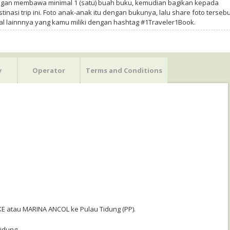
ngan membawa minimal 1 (satu) buah buku, kemudian bagikan kepada
tinasi trip ini. Foto anak-anak itu dengan bukunya, lalu share foto tersebu
al lainnnya yang kamu miliki dengan hashtag #1Traveler1Book.
y
Operator
Terms and Conditions
KE atau MARINA ANCOL ke Pulau Tidung (PP).
.
idung.