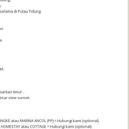
.
selama di Pulau Tidung.
ri.
a.
et.
mantan timur .
besar view sunset.
ANGKE atau MARINA ANCOL (PP) = Hubungi kami (optional).
s HOMESTAY atau COTTAGE = Hubungi kami (optional).