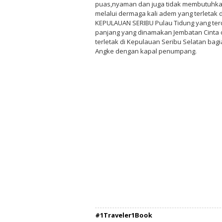
puas,nyaman dan juga tidak membutuhkan
melalui dermaga kali adem yang terletak 
KEPULAUAN SERIBU Pulau Tidung yang terd
panjang yang dinamakan Jembatan Cinta
terletak di Kepulauan Seribu Selatan bag
Angke dengan kapal penumpang.
#1Traveler1Book