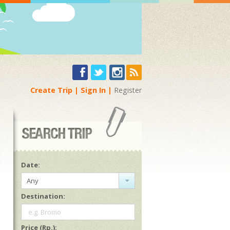
Create Trip
Sign In
Register
Date:
Any
Destination:
e.g. Bromo
Price (Rp.):