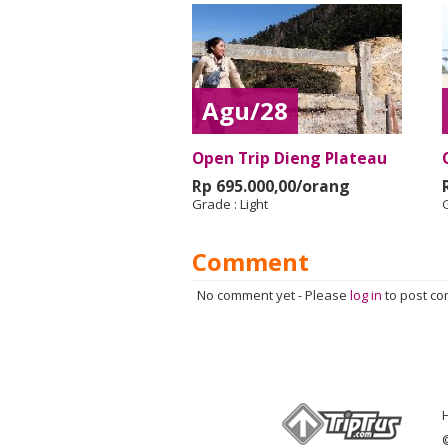
Agu/28
Open Trip Dieng Plateau
Rp 695.000,00/orang
Grade :
Light
Comment
No comment yet
-
Please
log in
to post c
©