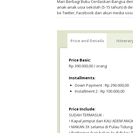
Mari Berbagi Buku Cerdaskan Bangsa de
anak-anak usia sekolah (5-15 tahun) di des
ke Twitter, Facebook dan akun media sosi
Price and Details
Itinerar
Price Basic:
Rp 390.000,00 / orang
Installments:
Down Payment : Rp 290.000,00
Installment 2 : Rp 100.000,00
Price Include:
SUDAH TERMASUK :
• Kapal jemput dari KALI ADEM ANG
• MAKAN 3X selama di Pulau Tidung
• Barbeque ikan bakar 1x di Pulau T