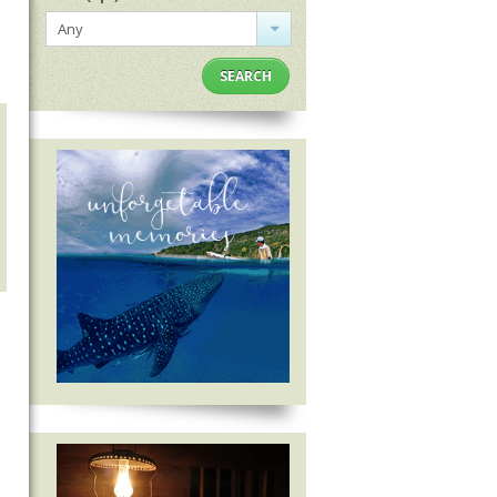
Any
SEARCH