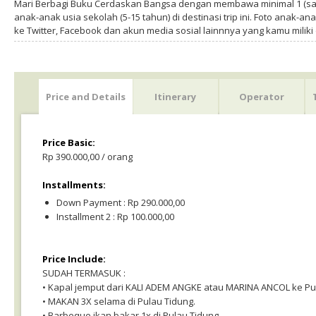
Mari Berbagi Buku Cerdaskan Bangsa dengan membawa minimal 1 (sa
anak-anak usia sekolah (5-15 tahun) di destinasi trip ini. Foto anak-an
ke Twitter, Facebook dan akun media sosial lainnnya yang kamu milik
Price and Details
Itinerary
Operator
Price Basic:
Rp 390.000,00 / orang
Installments:
Down Payment : Rp 290.000,00
Installment 2 : Rp 100.000,00
Price Include:
SUDAH TERMASUK :
• Kapal jemput dari KALI ADEM ANGKE atau MARINA ANCOL ke Pul
• MAKAN 3X selama di Pulau Tidung.
• Barbeque ikan bakar 1x di Pulau Tidung.