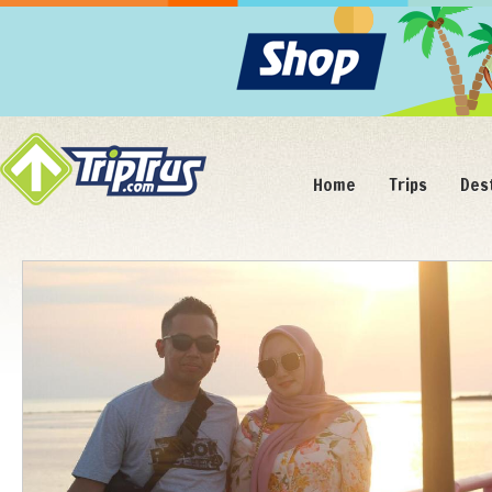
Home
Trips
Des