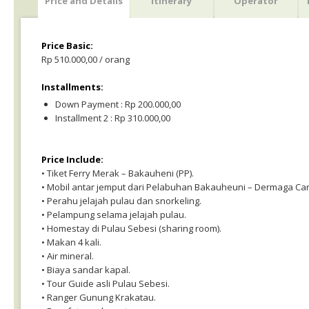
Price and Details
Itinerary
Operator
Price Basic:
Rp 510.000,00 / orang
Installments:
Down Payment : Rp 200.000,00
Installment 2 : Rp 310.000,00
Price Include:
• Tiket Ferry Merak – Bakauheni (PP).
• Mobil antar jemput dari Pelabuhan Bakauheuni – Dermaga Can
• Perahu jelajah pulau dan snorkeling.
• Pelampung selama jelajah pulau.
• Homestay di Pulau Sebesi (sharing room).
• Makan 4 kali.
• Air mineral.
• Biaya sandar kapal.
• Tour Guide asli Pulau Sebesi.
• Ranger Gunung Krakatau.