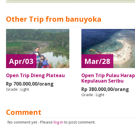
Other Trip from banuyoka
Apr/03
Mar/28
Open Trip Dieng Plateau
Open Trip Pulau Harap
Kepulauan Seribu
Rp 700.000,00/orang
Rp 380.000,00/orang
Grade :
Light
Grade :
Light
Comment
No comment yet
-
Please
log in
to post comment.