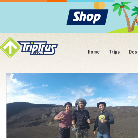
Home
Trips
Des