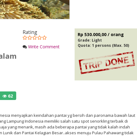
Rating
Rp 530.000,00 / orang
Grade:
Light
Quota: 1 persons (Max. 50)
Write Comment
Malam
62
esia menyajikan keindahan pantai yg bersih dan paronama bawah laut
ng Lampung Indonesia memiliki salah satu spot senorkling terbaik di
saja yang menarik, masih ada beberapa pantai yang tidak kalah indah
ian Lunik dan Pantai Kelagian Besar..akses menuju Pulau Pahawang tidak