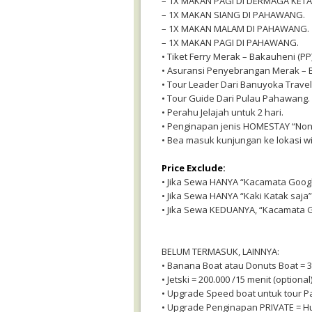
– 1X MAKAN PAGI DI DERMAGA KET
– 1X MAKAN SIANG DI PAHAWANG.
– 1X MAKAN MALAM DI PAHAWANG.
– 1X MAKAN PAGI DI PAHAWANG.
• Tiket Ferry Merak – Bakauheni (PP
• Asuransi Penyebrangan Merak – B
• Tour Leader Dari Banuyoka Travel
• Tour Guide Dari Pulau Pahawang.
• Perahu Jelajah untuk 2 hari.
• Penginapan jenis HOMESTAY “Non 
• Bea masuk kunjungan ke lokasi wi
Price Exclude:
• Jika Sewa HANYA “Kacamata Google 
• Jika Sewa HANYA “Kaki Katak saja” 
• Jika Sewa KEDUANYA, “Kacamata Goo
BELUM TERMASUK, LAINNYA:
• Banana Boat atau Donuts Boat = 30
• Jetski = 200.000 /15 menit (optional)
• Upgrade Speed boat untuk tour P
• Upgrade Penginapan PRIVATE = Hub