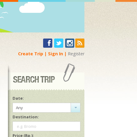
Create Trip
Sign In
Register
Date:
Any
Destination:
e.g. Bromo
Price (Rp.):