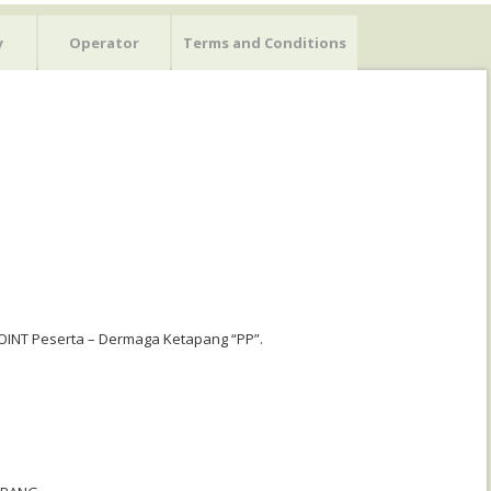
y
Operator
Terms and Conditions
POINT Peserta – Dermaga Ketapang “PP”.