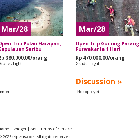
Mar/28
Mar/28
Open Trip Pulau Harapan,
Open Trip Gunung Paran
Kepulauan Seribu
Purwakarta 1 Hari
Rp 380.000,00/orang
Rp 470.000,00/orang
Grade :
Light
Grade :
Light
Discussion »
omment.
No topic yet
Home
Widget
API
Terms of Service
 2026 triptrus.com. All rights reserved