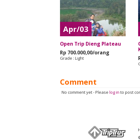
Apr/03
Open Trip Dieng Plateau
Rp 700.000,00/orang
Grade :
Light
Comment
No comment yet
-
Please
log in
to post c
©