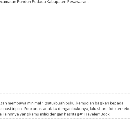
i Kecamatan Punduh Pedada Kabupaten Pesawaran..
ngan membawa minimal 1 (satu) buah buku, kemudian bagikan kepada
tinasi trip ini. Foto anak-anak itu dengan bukunya, lalu share foto tersebu
al lainnnya yang kamu miliki dengan hashtag #1Traveler1Book.