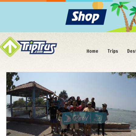
Home
Trips
Des