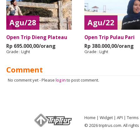
Agu/28
Agu/22
Open Trip Dieng Plateau
Open Trip Pulau Pari
Rp 695.000,00/orang
Rp 380.000,00/orang
Grade :
Light
Grade :
Light
Comment
No comment yet
-
Please
log in
to post comment.
Home
Widget
API
Terms 
© 2026 triptrus.com. All right