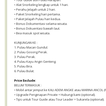
• Tour Guide asli Pulau Harapan.
• Alat Snorkeling lengkap untuk 1 hari.
• Perahu Jelajah untuk 2 hari.
• Paket Snorkeling hari pertama.
• Paket Jelajah Pulau hari kedua.
• Bonus Dokumentasi selama wisata.
• Bonus Dokuentasi bawah laut.
• Bea masuk spot wisata.
KUNJUNGAN KE :
1. Pulau Macan Gundul.
2. Pulau Gosong Perak.
3. Pulau Perak.
4. Pulau Kayu Angin Genteng.
5. Pulau Bira.
6. Pulau Bulat.
Price Exclude:
BELUM TERMASUK :
• Mobil antar jemput ke KALI ADEM ANGKE atau MARINA ANCOL (PP
• Upgrade Penginapan Private = Hubungi kami (optional).
• Tips untuk Tour Guide atau Tour Leader = Sukarela (optional).