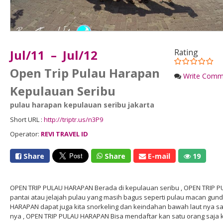
Jul/11 – Jul/12
Rating
Open Trip Pulau Harapan
Write Comm
Kepulauan Seribu
pulau harapan kepulauan seribu jakarta
Short URL :
http://triptr.us/n3P9
Operator:
REVI TRAVEL ID
Share
Share
E-mail
19
OPEN TRIP PULAU HARAPAN Berada di kepulauan seribu , OPEN TRIP P
pantai atau jelajah pulau yang masih bagus seperti pulau macan gun
HARAPAN dapat juga kita snorkeling dan keindahan bawah laut nya s
nya , OPEN TRIP PULAU HARAPAN Bisa mendaftar kan satu orang saja k