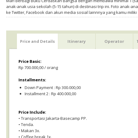
Mari Berbagi Buku Cerdaskan Bangsa dengan membawa minimal 1 (sa
anak-anak usia sekolah (5-15 tahun) di destinasi trip ini. Foto anak-an
ke Twitter, Facebook dan akun media sosial lainnnya yang kamu milik
Price and Details
Itinerary
Operator
Price Basic:
Rp 700.000,00 / orang
Installments:
Down Payment : Rp 300.000,00
Installment 2 : Rp 400.000,00
Price Include:
• Transportasi Jakarta-Basecamp PP.
• Tenda.
• Makan 3x.
• Coffee break 1x.