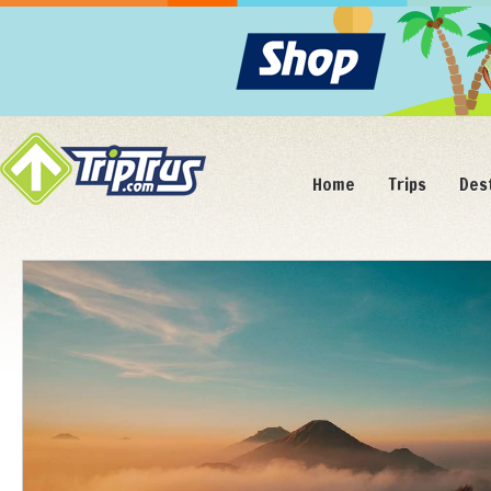
Home
Trips
Des