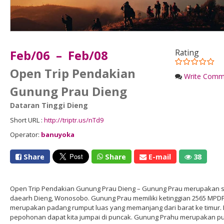
Feb/06 – Feb/08
Rating
Open Trip Pendakian
Write Comm
Gunung Prau Dieng
Dataran Tinggi Dieng
Short URL :
http://triptr.us/nTd9
Operator:
banuyoka
Share
Share
E-mail
38
Open Trip Pendakian Gunung Prau Dieng – Gunung Prau merupakan sal
daearh Dieng, Wonosobo. Gunung Prau memiliki ketinggian 2565 MPDP
merupakan padang rumput luas yang memanjang dari barat ke timur. B
pepohonan dapat kita jumpai di puncak. Gunung Prahu merupakan pun