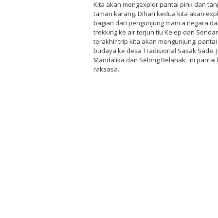
Kita akan mengexplor pantai pink dan tanj
taman karang. Dihari kedua kita akan explor
bagian dari pengunjung manca negara dan 
trekking ke air terjun tiu Kelep dan Sendan
terakhir trip kita akan mengunjungi panta
budaya ke desa Tradisional Sasak Sade. J
Mandalika dan Selong Belanak, ini pantai 
raksasa.