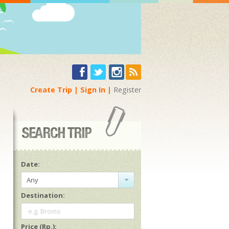
Create Trip
Sign In
Register
Date:
Any
Destination:
e.g. Bromo
Price (Rp.):