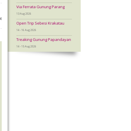
Via Ferrata Gunung Parang
13 Aug 2026
t
Open Trip Sebesi Krakatau
14 - 16 Aug 2026
Treaking Gunung Papandayan
14 - 15 Aug 2026