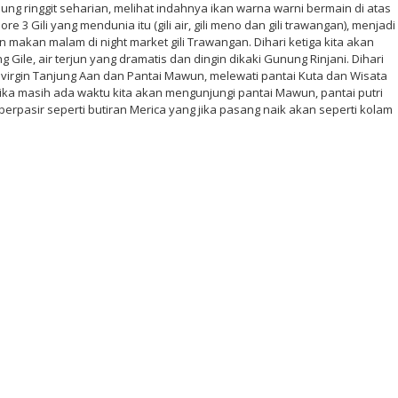
ung ringgit seharian, melihat indahnya ikan warna warni bermain di atas
e 3 Gili yang mendunia itu (gili air, gili meno dan gili trawangan), menjadi
makan malam di night market gili Trawangan. Dihari ketiga kita akan
g Gile, air terjun yang dramatis dan dingin dikaki Gunung Rinjani. Dihari
i virgin Tanjung Aan dan Pantai Mawun, melewati pantai Kuta dan Wisata
ika masih ada waktu kita akan mengunjungi pantai Mawun, pantai putri
berpasir seperti butiran Merica yang jika pasang naik akan seperti kolam