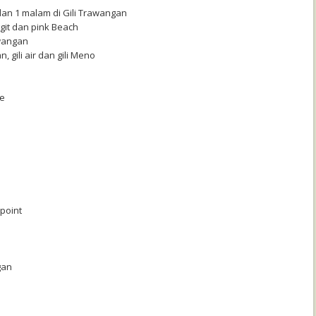
an 1 malam di Gili Trawangan
git dan pink Beach
awangan
, gili air dan gili Meno
re
 point
gan