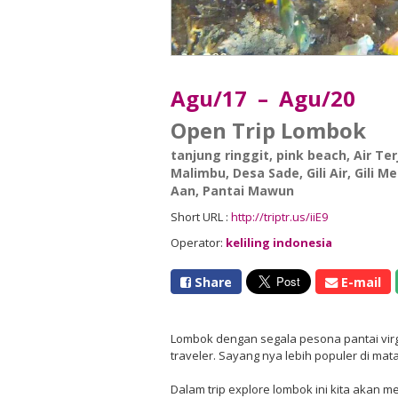
Agu/17 – Agu/20
Open Trip Lombok
tanjung ringgit
,
pink beach
,
Air Te
Malimbu
,
Desa Sade
,
Gili Air
,
Gili M
Aan
,
Pantai Mawun
Short URL :
http://triptr.us/iiE9
Operator:
keliling indonesia
Share
E-mail
Lombok dengan segala pesona pantai virg
traveler. Sayang nya lebih populer di mat
Dalam trip explore lombok ini kita aka