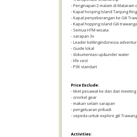
- Penginapan 2 malam di Mataram d
- Kapal hooping Island Tanjung Ring
- Kapal penyeberangan ke Gili Tr
- Kapal hopping island Gili trawangan
- Semua HTM wisata
- sarapan 3x
- Leader kelilingindonesia adventu
- Guide lokal
- dokumentasi up&under water
- life vest
- P3K standart
Price Exclude:
- tiket pesawat ke dan dari meeting
- snorkel gear
- makan selain sarapan
- pengeluaran pribadi
- sepeda untuk explore gili Trawan
Activities: