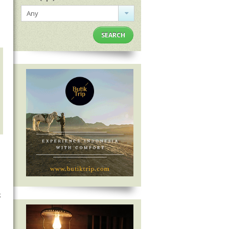
Any
SEARCH
k