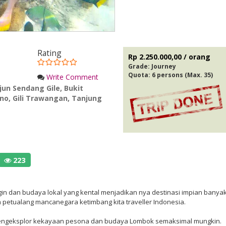
Rating
Rp 2.250.000,00 / orang
Grade:
Journey
Quota: 6 persons (Max. 35)
Write Comment
rjun Sendang Gile
,
Bukit
eno
,
Gili Trawangan
,
Tanjung
223
in dan budaya lokal yang kental menjadikan nya destinasi impian banya
a petualang mancanegara ketimbang kita traveller Indonesia.
n mengeksplor kekayaan pesona dan budaya Lombok semaksimal mungkin.