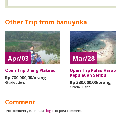
Other Trip from banuyoka
Apr/03
Mar/28
Open Trip Dieng Plateau
Open Trip Pulau Harap
Kepulauan Seribu
Rp 700.000,00/orang
Rp 380.000,00/orang
Grade :
Light
Grade :
Light
Comment
No comment yet
-
Please
log in
to post comment.