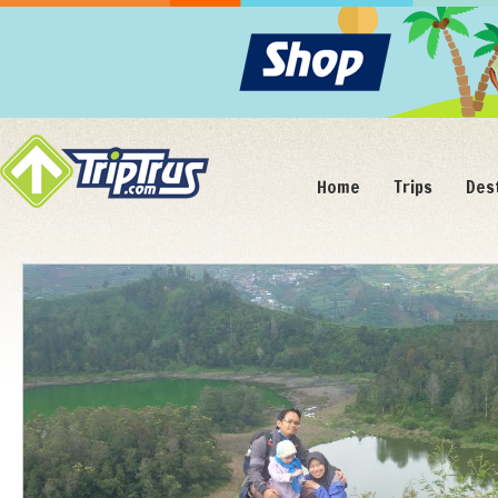
Home
Trips
Des