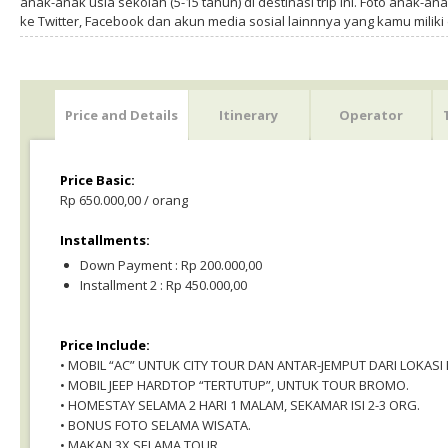
anak-anak usia sekolah (5-15 tahun) di destinasi trip ini. Foto anak-an
ke Twitter, Facebook dan akun media sosial lainnnya yang kamu milik
Price and Details
Itinerary
Operator
Price Basic:
Rp 650.000,00 / orang
Installments:
Down Payment : Rp 200.000,00
Installment 2 : Rp 450.000,00
Price Include:
• MOBIL “AC” UNTUK CITY TOUR DAN ANTAR-JEMPUT DARI LOKASI 
• MOBIL JEEP HARDTOP “TERTUTUP”, UNTUK TOUR BROMO.
• HOMESTAY SELAMA 2 HARI 1 MALAM, SEKAMAR ISI 2-3 ORG.
• BONUS FOTO SELAMA WISATA.
• MAKAN 3X SELAMA TOUR.