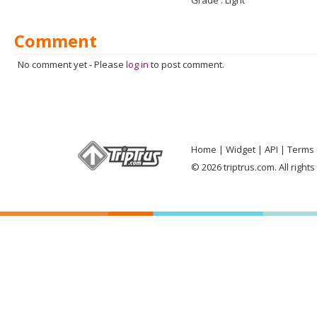
Grade :
Light
Comment
No comment yet
-
Please
log in
to post comment.
Home
Widget
API
Terms 
© 2026 triptrus.com. All right