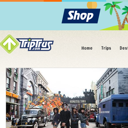
Home
Trips
Des