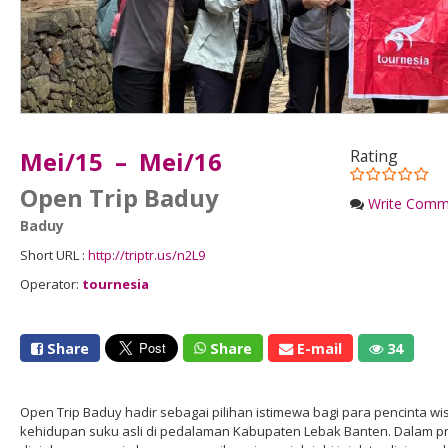
Mei/15 – Mei/16
Rating
Open Trip Baduy
Write Comm
Baduy
Short URL :
http://triptr.us/n2L9
Operator:
tournesia
Share
Share
E-mail
34
Open Trip Baduy hadir sebagai pilihan istimewa bagi para pencinta 
kehidupan suku asli di pedalaman Kabupaten Lebak Banten. Dalam pro