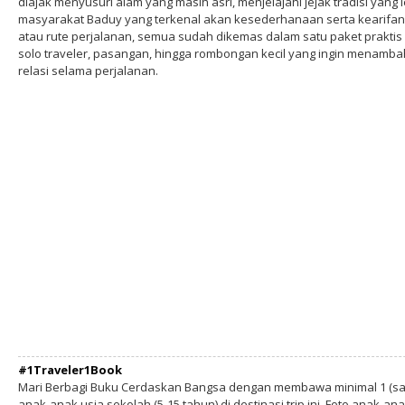
diajak menyusuri alam yang masih asri, menjelajahi jejak tradisi yang
masyarakat Baduy yang terkenal akan kesederhanaan serta kearifan l
atau rute perjalanan, semua sudah dikemas dalam satu paket praktis 
solo traveler, pasangan, hingga rombongan kecil yang ingin menam
relasi selama perjalanan.
#1Traveler1Book
Mari Berbagi Buku Cerdaskan Bangsa dengan membawa minimal 1 (sa
anak-anak usia sekolah (5-15 tahun) di destinasi trip ini. Foto anak-an