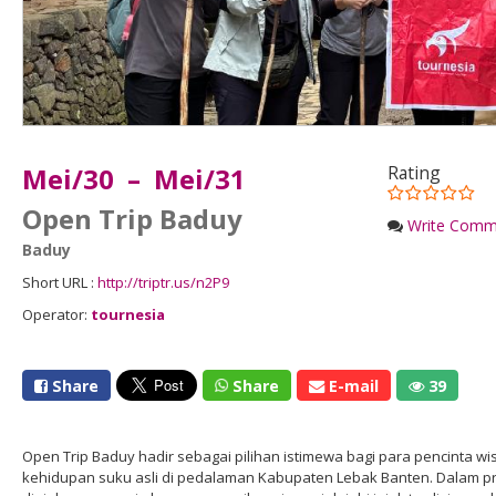
Mei/30 – Mei/31
Rating
Open Trip Baduy
Write Comm
Baduy
Short URL :
http://triptr.us/n2P9
Operator:
tournesia
Share
Share
E-mail
39
Open Trip Baduy hadir sebagai pilihan istimewa bagi para pencinta 
kehidupan suku asli di pedalaman Kabupaten Lebak Banten. Dalam pro