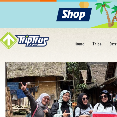
Home
Trips
Des