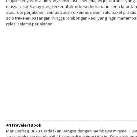
diajak menyusuri alam yang masih asri, menjelajahi jejak tradisi yang
masyarakat Baduy yang terkenal akan kesederhanaan serta kearifan l
atau rute perjalanan, semua sudah dikemas dalam satu paket praktis 
solo traveler, pasangan, hingga rombongan kecil yang ingin menam
relasi selama perjalanan.
#1Traveler1Book
Mari Berbagi Buku Cerdaskan Bangsa dengan membawa minimal 1 (sa
anak-anak usia sekolah (5-15 tahun) di destinasi trip ini. Foto anak-an