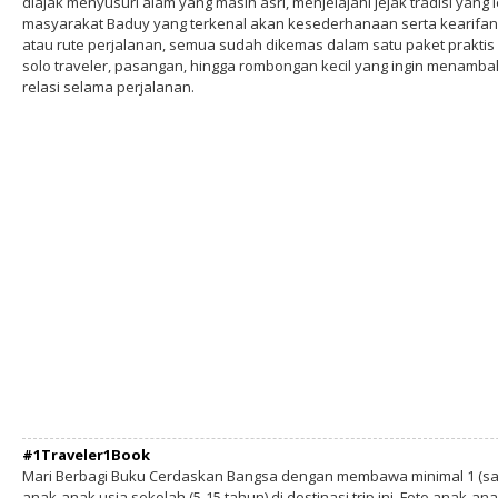
diajak menyusuri alam yang masih asri, menjelajahi jejak tradisi yang
masyarakat Baduy yang terkenal akan kesederhanaan serta kearifan l
atau rute perjalanan, semua sudah dikemas dalam satu paket praktis 
solo traveler, pasangan, hingga rombongan kecil yang ingin menam
relasi selama perjalanan.
#1Traveler1Book
Mari Berbagi Buku Cerdaskan Bangsa dengan membawa minimal 1 (sa
anak-anak usia sekolah (5-15 tahun) di destinasi trip ini. Foto anak-an