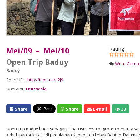
Mei/09 – Mei/10
Rating
Open Trip Baduy
Write Comm
Baduy
Short URL :
http://triptr.us/n2J9
Operator:
tournesia
Share
Share
E-mail
33
Open Trip Baduy hadir sebagai pilihan istimewa bagi para pencinta 
kehidupan suku asli di pedalaman Kabupaten Lebak Banten. Dalam pro