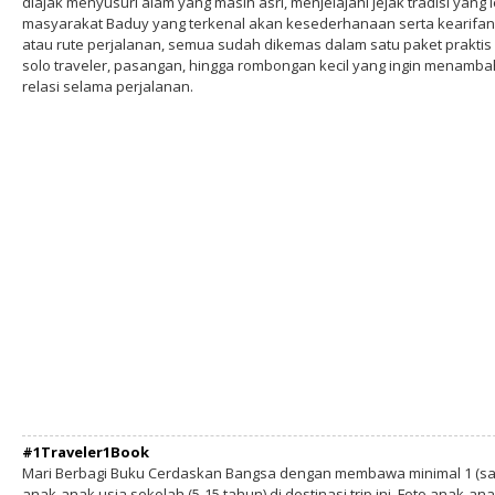
diajak menyusuri alam yang masih asri, menjelajahi jejak tradisi yang
masyarakat Baduy yang terkenal akan kesederhanaan serta kearifan l
atau rute perjalanan, semua sudah dikemas dalam satu paket praktis 
solo traveler, pasangan, hingga rombongan kecil yang ingin menam
relasi selama perjalanan.
#1Traveler1Book
Mari Berbagi Buku Cerdaskan Bangsa dengan membawa minimal 1 (sa
anak-anak usia sekolah (5-15 tahun) di destinasi trip ini. Foto anak-an