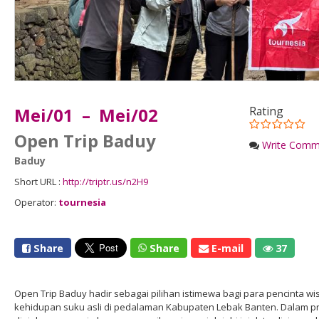
Mei/01 – Mei/02
Rating
Open Trip Baduy
Write Comm
Baduy
Short URL :
http://triptr.us/n2H9
Operator:
tournesia
Share
Share
E-mail
37
Open Trip Baduy hadir sebagai pilihan istimewa bagi para pencinta 
kehidupan suku asli di pedalaman Kabupaten Lebak Banten. Dalam pro