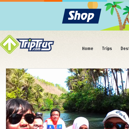
Home
Trips
Des