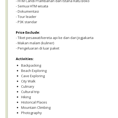
- HTM Candi Prambanan dan Istana Ratu Boko
- Semua HTM wisata
- Dokumentasi
- Tour leader
- P3K standar
Price Exclude:
- Tiket pesawat/kereta api ke dan dari Jogjakarta
- Makan malam (kuliner)
- Pengeluaran di luar paket
Activities:
Backpacking
Beach Exploring
Cave Exploring
City Walk
Culinary
Cultural trip
Hiking
Historical Places
Mountain Climbing
Photography