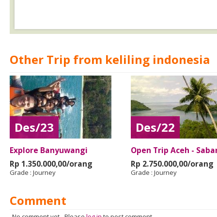
Other Trip from keliling indonesia
Des/23
Des/22
Explore Banyuwangi
Open Trip Aceh - Sab
Rp 1.350.000,00/orang
Rp 2.750.000,00/orang
Grade :
Journey
Grade :
Journey
Comment
No comment yet
-
Please
log in
to post comment.