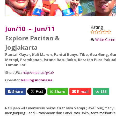
Jun/10 – Jun/11
Rating
Explore Pacitan &
Write Comm
Jogjakarta
Pantai Klayar
,
Kali Maron
,
Pantai Banyu Tibo
,
Goa Gong
,
Gu
Merapi
,
Prambanan
,
istana Ratu Boko
,
Keraton Puro Paku
Taman Sari
Short URL :
http://triptr.us/gXu9
Operator:
keliling indonesia
Share
Share
E-mail
186
Naik jeep wilis menyusuri bekas aliran lava Merapi (Lava Tour), menyu
mengunjungi Candi-Prambanan dan Candi Ratu Boko, serta melihat kes