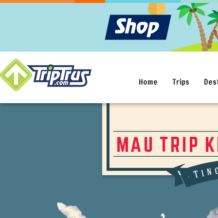
Home
Trips
Des