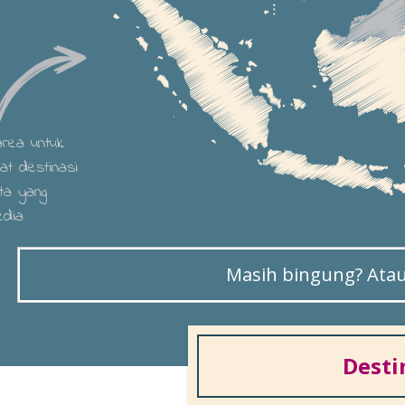
 area untuk
hat destinasi
ta yang
edia
Masih bingung? Atau 
Desti