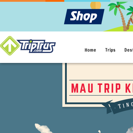
Home
Trips
Des