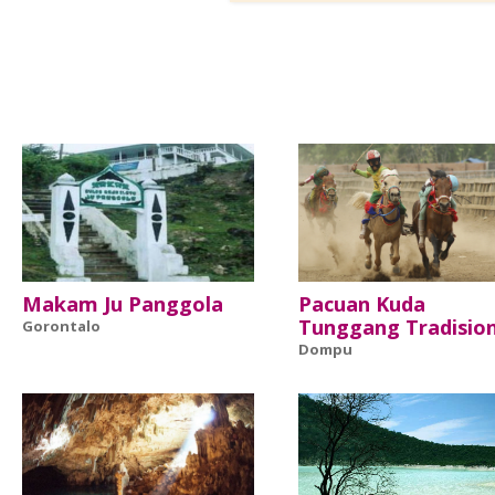
Makam Ju Panggola
Pacuan Kuda
Tunggang Tradision
Gorontalo
Dompu