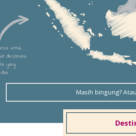
 area untuk
hat destinasi
ta yang
edia
Masih bingung? Atau 
Desti