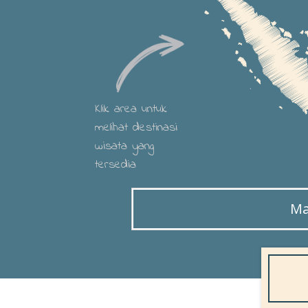
Klik area untuk
melihat destinasi
wisata yang
tersedia
Ma